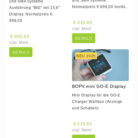
und SMA Systeme.
und SMA Systeme.
Normalpreis € 699,00 brutto.
Ausführung "BIG" mit 15,6"
Display. Normalpreis €
999,00
€ 415,83
zzgl. Mwst.
€ 665,83
DETAILS
zzgl. Mwst.
DETAILS
NEU 2025
BOPV.mini GO-E Display
Mini Display für die GO-E
Charger Wallbox (Anzeige
und Schalten)
€ 115,83
zzgl. Mwst.