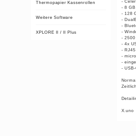
- Cele
Thermopapier Kassenrollen
- 8 G
- 128
Weitere Software
- Dual
- Blue
- Wind
XPLORE II / II Plus
- 2500
- 4x U
- RJ45
- micr
- eing
- USB-
Normal
Zeitli
Detail
X.uno