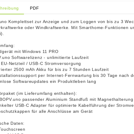
hreibung
PDF
no Komplettset zur Anzeige und zum Loggen von bis zu 3 Wechs
kraftwerke oder Windkraftwerke. Mit Smarthome-Funktionen u
).
umfang:
dgerät mit Windows 11 PRO
.uno Softwarelizenz - unlimitierte Laufzeit
 EU-Netzteil / USB-C Stromversorgung
grierter 2500 mAh Akku für bis zu 7 Stunden Laufzeit
nstallationssupport per Internet-Fernwartung bis 30 Tage nach 
enlose Softwareupdates ein Produktleben lang
rpaket (im Lieferumfang enthalten):
BOPV.uno passender Aluminium Standfuß mit Magnethalterung
nkelter USB-C Adapter für optimierte Kabelführung der Stromv
bschutzkappen für alle Anschlüsse am Gerät
sche Daten:
 Touchscreen