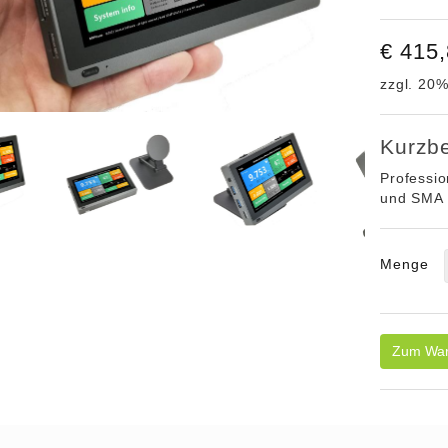
€ 415
zzgl. 2
Kurzb
Professio
und SMA 
Menge
Zum War