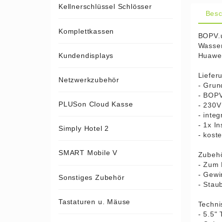
Kellnerschlüssel Schlösser
Besc
Komplettkassen
BOPV.u
Wasser
Huawei
Kundendisplays
Liefer
Netzwerkzubehör
- Grun
- BOPV
PLUSon Cloud Kasse
- 230V
- inte
- 1x I
Simply Hotel 2
- kost
SMART Mobile V
Zubehö
- Zum 
- Gewi
Sonstiges Zubehör
- Stau
Tastaturen u. Mäuse
Techni
- 5.5"