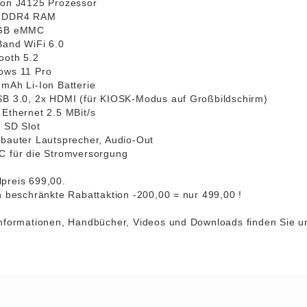
ron J4125 Prozessor
B DDR4 RAM
 GB eMMC
Band WiFi 6.0
tooth 5.2
ows 11 Pro
 mAh Li-Ion Batterie
SB 3.0, 2x HDMI (für KIOSK-Modus auf Großbildschirm)
 Ethernet 2.5 MBit/s
o SD Slot
ebauter Lautsprecher, Audio-Out
C für die Stromversorgung
preis 699,00.
ch beschränkte Rabattaktion -200,00 = nur 499,00 !
informationen, Handbücher, Videos und Downloads finden Sie un