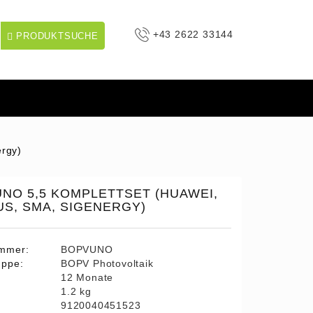
+43 2622 33144
PRODUKTSUCHE
ergy)
UNO 5,5 KOMPLETTSET (HUAWEI,
US, SMA, SIGENERGY)
ummer:
BOPVUNO
uppe:
BOPV Photovoltaik
:
12 Monate
1.2 kg
9120040451523