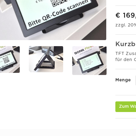
€ 169
zzgl. 2
Kurzb
TFT Zusa
für den 
Menge
Zum Wa