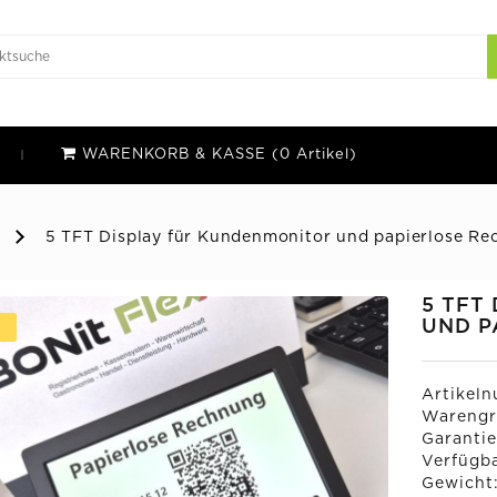
WARENKORB & KASSE (0 Artikel)
5 TFT Display für Kundenmonitor und papierlose R
5 TFT
UND P
U
Artikel
Warengr
Garantie
Verfügba
Gewicht