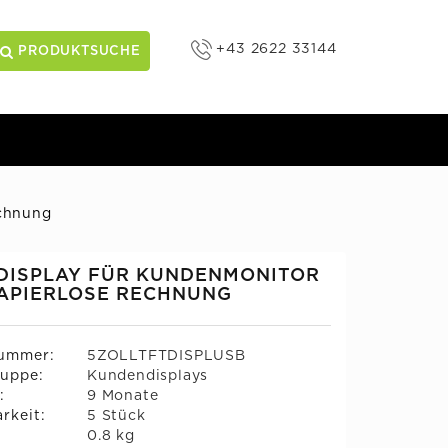
+43 2622 33144
PRODUKTSUCHE
echnung
 DISPLAY FÜR KUNDENMONITOR
APIERLOSE RECHNUNG
nummer:
5ZOLLTFTDISPLUSB
uppe:
Kundendisplays
:
9 Monate
rkeit:
5 Stück
:
0.8 kg