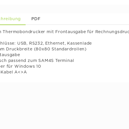
chreibung
PDF
 Thermobondrucker mit Frontausgabe für Rechnungsdruc
hlüsse: USB, RS232, Ethernet, Kassenlade
mm Druckbreite (80x80 Standardrollen)
ntausgabe
isch passend zum SAM4S Terminal
ber für Windows 10
-Kabel A<>A