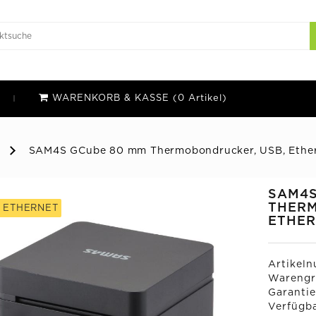
WARENKORB & KASSE (0 Artikel)
SAM4S GCube 80 mm Thermobondrucker, USB, Ethe
SAM4S
THERM
+ ETHERNET
ETHE
Artikel
Warengr
Garantie
Verfügba