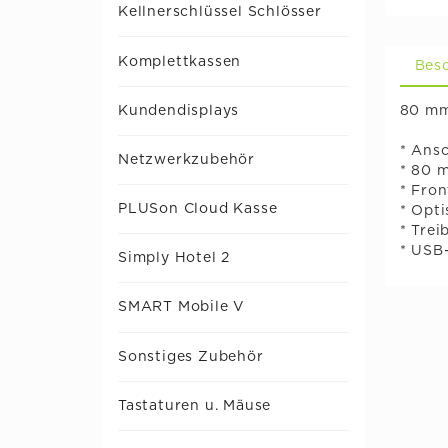
Kellnerschlüssel Schlösser
Komplettkassen
Bes
80 mm
Kundendisplays
* Ansc
Netzwerkzubehör
* 80 
* Fro
PLUSon Cloud Kasse
* Opt
* Trei
* USB
Simply Hotel 2
SMART Mobile V
Sonstiges Zubehör
Tastaturen u. Mäuse