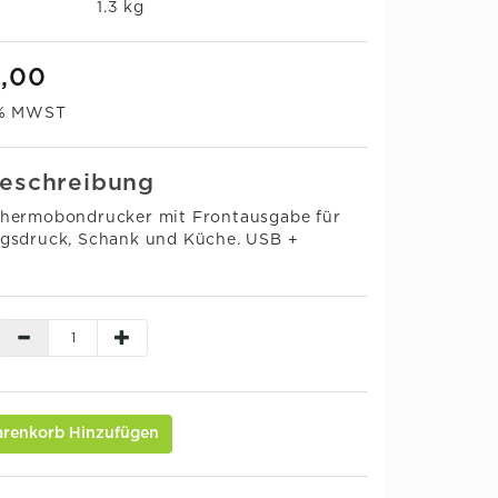
:
1.3 kg
9,00
0% MWST
eschreibung
hermobondrucker mit Frontausgabe für
gsdruck, Schank und Küche. USB +
renkorb Hinzufügen