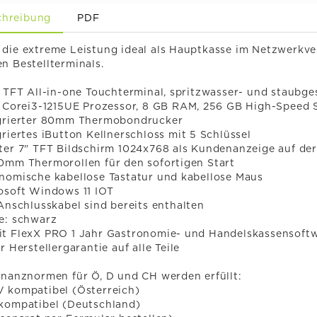
chreibung
PDF
 die extreme Leistung ideal als Hauptkasse im Netzwerkv
n Bestellterminals.
" TFT All-in-one Touchterminal, spritzwasser- und staubg
el Corei3-1215UE Prozessor, 8 GB RAM, 256 GB High-Speed
egrierter 80mm Thermobondrucker
griertes iButton Kellnerschloss mit 5 Schlüssel
ter 7" TFT Bildschirm 1024x768 als Kundenanzeige auf de
80mm Thermorollen für den sofortigen Start
onomische kabellose Tastatur und kabellose Maus
osoft Windows 11 IOT
 Anschlusskabel sind bereits enthalten
e: schwarz
it FlexX PRO 1 Jahr Gastronomie- und Handelskassensoft
hr Herstellergarantie auf alle Teile
inanznormen für Ö, D und CH werden erfüllt:
V kompatibel (Österreich)
 kompatibel (Deutschland)