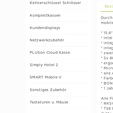
Kellnerschlüssel Schlösser
Bes
Komplettkassen
Durch
mobile
Kundendisplays
* 15,6
* Int
Netzwerkzubehör
* int
* inte
PLUSon Cloud Kasse
* zwei
* 5x 
* erg
Simply Hotel 2
* Micr
* alle
SMART Mobile V
* Farb
* BON
* 1 Ja
Sonstiges Zubehör
Alle F
Tastaturen u. Mäuse
* RKS
* TSE