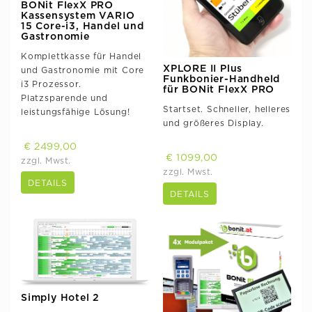
BONit FlexX PRO
Kassensystem VARIO
15 Core-i3, Handel und
Gastronomie
Komplettkasse für Handel
XPLORE II Plus
und Gastronomie mit Core
Funkbonier-Handheld
i3 Prozessor.
für BONit FlexX PRO
Platzsparende und
Startset. Schneller, helleres
leistungsfähige Lösung!
und größeres Display.
€ 2499,00
€ 1099,00
zzgl. Mwst.
zzgl. Mwst.
DETAILS
DETAILS
Simply Hotel 2