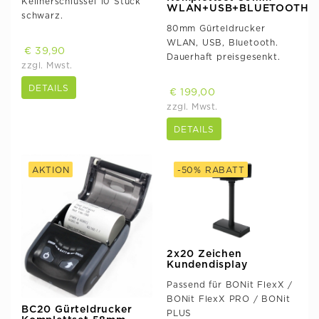
Kellnerschlüssel 10 Stück
WLAN+USB+BLUETOOTH
schwarz.
80mm Gürteldrucker
WLAN, USB, Bluetooth.
€ 39,90
Dauerhaft preisgesenkt.
zzgl. Mwst.
DETAILS
€ 199,00
zzgl. Mwst.
DETAILS
AKTION
-50% RABATT
2x20 Zeichen
Kundendisplay
Passend für BONit FlexX /
BONit FlexX PRO / BONit
BC20 Gürteldrucker
PLUS