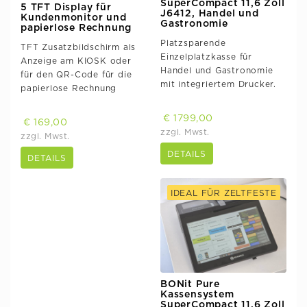
SuperCompact 11,6 Zoll
5 TFT Display für
J6412, Handel und
Kundenmonitor und
Gastronomie
papierlose Rechnung
Platzsparende
TFT Zusatzbildschirm als
Einzelplatzkasse für
Anzeige am KIOSK oder
Handel und Gastronomie
für den QR-Code für die
mit integriertem Drucker.
papierlose Rechnung
€ 1799,00
€ 169,00
zzgl. Mwst.
zzgl. Mwst.
DETAILS
DETAILS
IDEAL FÜR ZELTFESTE
BONit Pure
Kassensystem
SuperCompact 11,6 Zoll