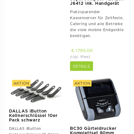
J6412 ink. Handgerät
Platzsparender
Kassenserver für Zeltfeste,
Catering und alle Betriebe
die viele mobile Endgeräte
benötigen.
€ 1799,00
zzgl. Mwst.
DETAILS
AKTION
AKTION
DALLAS iButton
Kellnerschlüssel 10er
Pack schwarz
BC30 Gürteldrucker
DALLAS iButton
Komplettset 80mm