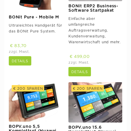
BONit ERP2 Business-
Software Startpaket
BONit Pure - Mobile M
Einfache aber
umfangreiche
Ultraleichtes Handgerät für
Auftragsverwaltung,
das BONit Pure System.
Kundenverwaltung,
Warenwirtschaft und mehr.
€ 83,70
zzgl. Mwst.
€ 499,00
DETAILS
zzgl. Mwst.
DETAILS
€ 200 SPAREN
€ 200 SPAREN
BOPV.uno 5,5
BOPV.uno 15.6