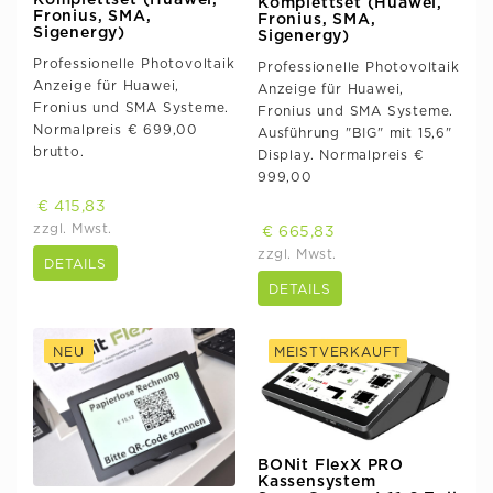
Komplettset (Huawei,
Komplettset (Huawei,
Fronius, SMA,
Fronius, SMA,
Sigenergy)
Sigenergy)
Professionelle Photovoltaik
Professionelle Photovoltaik
Anzeige für Huawei,
Anzeige für Huawei,
Fronius und SMA Systeme.
Fronius und SMA Systeme.
Normalpreis € 699,00
Ausführung "BIG" mit 15,6"
brutto.
Display. Normalpreis €
999,00
€ 415,83
zzgl. Mwst.
€ 665,83
zzgl. Mwst.
DETAILS
DETAILS
NEU
MEISTVERKAUFT
BONit FlexX PRO
Kassensystem