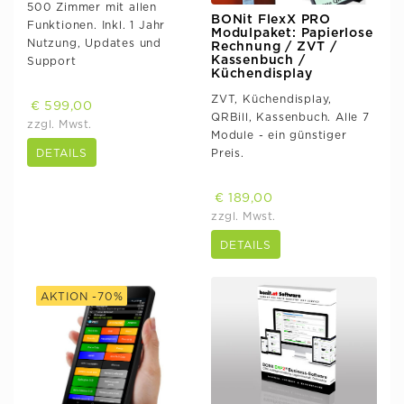
500 Zimmer mit allen
BONit FlexX PRO
Funktionen. Inkl. 1 Jahr
Modulpaket: Papierlose
Nutzung, Updates und
Rechnung / ZVT /
Kassenbuch /
Support
Küchendisplay
ZVT, Küchendisplay,
€ 599,00
QRBill, Kassenbuch. Alle 7
zzgl. Mwst.
Module - ein günstiger
Preis.
DETAILS
€ 189,00
zzgl. Mwst.
DETAILS
AKTION -70%